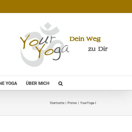
NE YOGA
ÜBER MICH
Startseite
Preise
YourYoga I