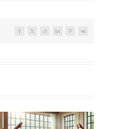
Facebook
X
Reddit
LinkedIn
Pinterest
Vk