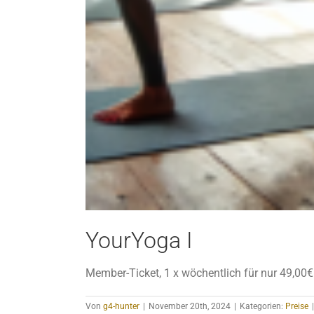
YourYoga I
Member-Ticket, 1 x wöchentlich für nur 49,00
Von
g4-hunter
|
November 20th, 2024
|
Kategorien:
Preise
|