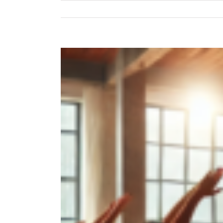
Zeige
grösseres
Bild