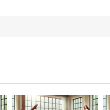
YourYoga
I